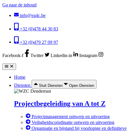
Ga naar de inhoud
info@ea4c.be
+32 (0)478 44 30 83
+32 (0)479 27 09 97
Facebook-f
Twitter
Linkedin-in
Instagram
Home
Diensten
Sluit Diensten
Open Diensten
Projectbegeleiding van A tot Z
Projectmanagement ontwerp en uitvoering
Veiligheidscoördinatie ontwerp en uitvoering
Organisatie en bijstand bij voorlopige en definitieve